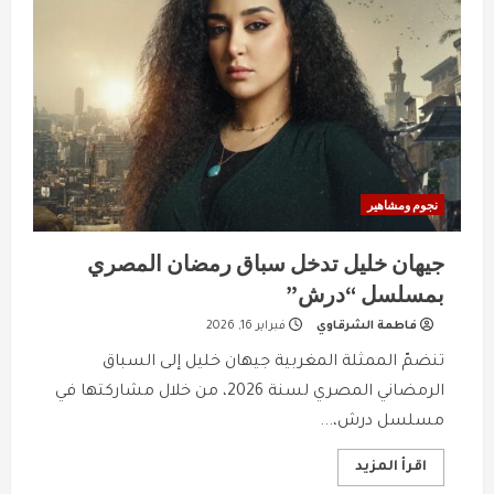
“صانعة
الأمل”
في
دبي
نجوم ومشاهير
جيهان خليل تدخل سباق رمضان المصري
بمسلسل “درش”
فاطمة الشرقاوي
فبراير 16, 2026
تنضمّ الممثلة المغربية جيهان خليل إلى السباق
الرمضاني المصري لسنة 2026، من خلال مشاركتها في
مسلسل درش،...
Read
اقرأ المزيد
more