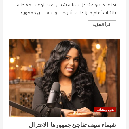
أظهر فيديو متداول سيارة شيرين عبد الوهاب مغطاة
بالتراب أمام منزلها، ما أثار جدلا واسعا بين جمهورها...
Read
اقرأ المزيد
more
about
شيرين
عبد
الوهاب
تثير
جدلا
بسبب
سيارتها
المغطاة
بالتراب
نجوم ومشاهير
شيماء سيف تفاجئ جمهورها: الاعتزال