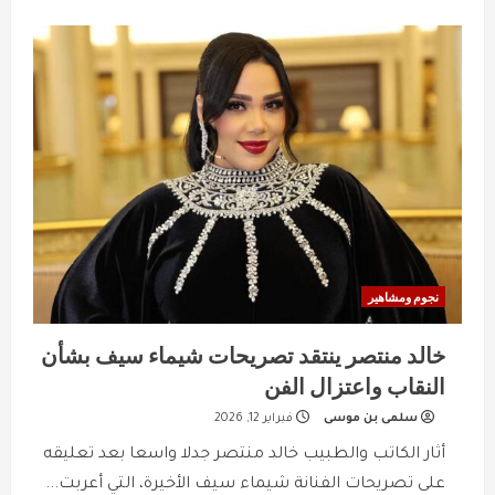
about
جيهان
خليل
تدخل
سباق
رمضان
المصري
بمسلسل
“درش”
نجوم ومشاهير
خالد منتصر ينتقد تصريحات شيماء سيف بشأن
النقاب واعتزال الفن
سلمى بن موسى
فبراير 12, 2026
أثار الكاتب والطبيب خالد منتصر جدلا واسعا بعد تعليقه
على تصريحات الفنانة شيماء سيف الأخيرة، التي أعربت...