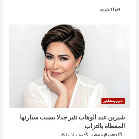
Read
اقرأ المزيد
more
about
خالد
منتصر
ينتقد
تصريحات
شيماء
سيف
بشأن
النقاب
واعتزال
الفن
نجوم ومشاهير
شيرين عبد الوهاب تثير جدلا بسبب سيارتها
المغطاة بالتراب
وجدان الإدريسي
فبراير 12, 2026