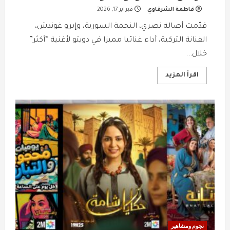
فاطمة الشرقاوي
فبراير 17, 2026
قدّمت أصالة نصري، النجمة السورية، وإبرو غوندش،
الفنانة التركية، أداء غنائيا مميزا في دويتو لأغنية “أكثر”
خلال...
Read
اقرأ المزيد
more
about
أصالة
وإبرو
غوندش
يذهلان
جمهور
موسم
الرياض
2026
بدويتو
“أكثر”
نجوم ومشاهير