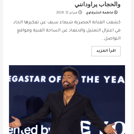
والحجاب يراودانني
فاطمة الشرقاوي
فبراير 12, 2026
كشفت الفنانة المصرية شيماء سيف عن تفكيرها الجاد
في اعتزال التمثيل والابتعاد عن الساحة الفنية ومواقع
التواصل...
Read
اقرأ المزيد
more
about
شيماء
سيف
تفاجئ
جمهورها:
الاعتزال
والحجاب
يراودانني