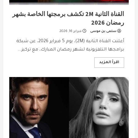
القناة الثانية 2M تكشف برمجتها الخاصة بشهر
رمضان 2026
سلمى بن موسى
فبراير 16, 2026
أعلنت القناة الثانية (2M)، يوم 5 فبراير 2026، عن شبكة
برامجها التلفزيونية لشهر رمضان المبارك، مع تركيز...
Read
اقرأ المزيد
more
about
القناة
الثانية
2M
تكشف
برمجتها
الخاصة
بشهر
رمضان
2026