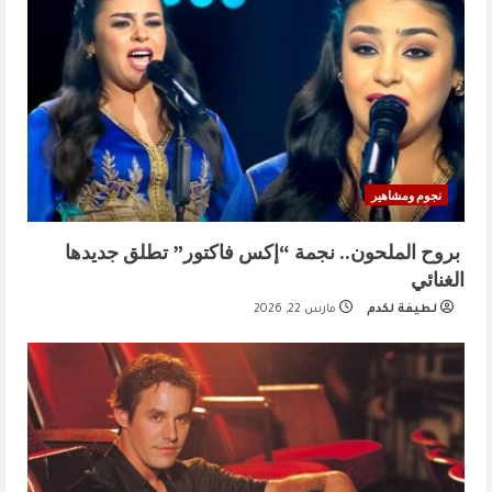
نجوم ومشاهير
بروح الملحون.. نجمة “إكس فاكتور” تطلق جديدها
الغنائي
لطيفة لكدم
مارس 22, 2026