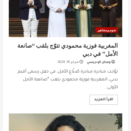
نجوم ومشاهير
المغربية فوزية محمودي تتوّج بلقب “صانعة
الأمل” في دبي
وجدان الإدريسي
فبراير 16, 2026
توّجت مبادرة مبادرة صُنّاع الأمل، في حفل رسمي أقيم
بدبي، المغربية فوزية محمودي بلقب “صانعة الأمل
الأولى...
Read
اقرأ المزيد
more
about
المغربية
فوزية
محمودي
تتوّج
بلقب