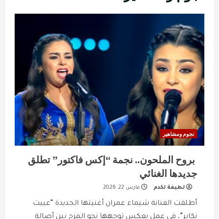
نجوم ومشاهير
بروح الملحون.. نجمة “إكس فاكتور” تطلق
جديدها الغنائي
لطيفة لكدم
مارس 22, 2026
أطلقت الفنانة شيماء عمران أغنيتها الجديدة “عييت
نكابر”، في عمل يعكس توجهها نحو المزج بين أصالة