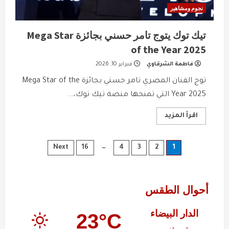
نجوم ومشاهير
تيك توك يتوج تامر حسني بجائزة Mega Star
of the Year 2025
فاطمة الشرقاوي
فبراير 10, 2026
توج الفنان المصري تامر حسني بجائزة Mega Star of the
Year 2025 التي تمنحها منصة تيك توك،...
Read
اقرأ المزيد
more
about
تيك
توك
Posts
…
Next
16
4
3
2
1
يتوج
تامر
حسني
pagination
بجائزة
Mega
Star
أحوال الطقس
of
the
Year
الدار البيضاء
23°C
2025