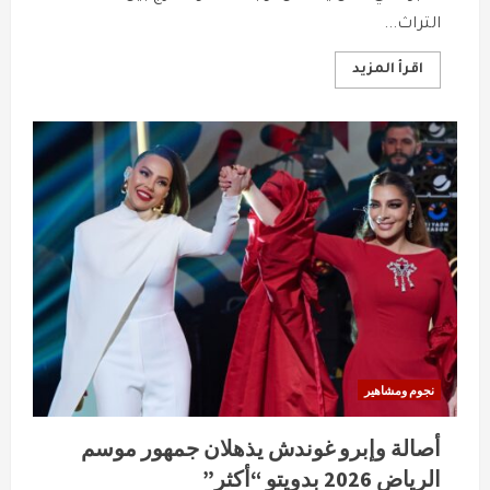
التراث...
Read
اقرأ المزيد
more
about
بروح
الملحون..
نجمة
“إكس
فاكتور”
تطلق
جديدها
الغنائي
نجوم ومشاهير
أصالة وإبرو غوندش يذهلان جمهور موسم
الرياض 2026 بدويتو “أكثر”