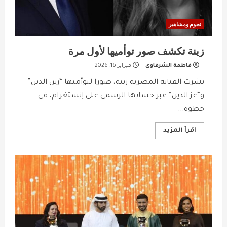
نجوم ومشاهير
زينة تكشف صور توأميها لأول مرة
فاطمة الشرقاوي
فبراير 16, 2026
نشرت الفنانة المصرية زينة، صورا لتوأميها “زين الدين”
و“عز الدين” عبر حسابها الرسمي على إنستغرام، في
خطوة...
Read
اقرأ المزيد
more
about
زينة
تكشف
صور
توأميها
لأول
مرة