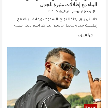
البناء مع إطلالات مثيرة للجدل
وجدان الإدريسي
أبريل 22, 2025
جاستن بيبر: رحلة النجاح، السقوط، وإعادة البناء مع
إطلالات مثيرة للجدل جاستن بيبر هو اسم يحكي قصة...
Read
اقرأ المزيد
more
about
جاستن
بيبر:
رحلة
النجاح،
السقوط،
وإعادة
البناء
مع
إطلالات
مثيرة
للجدل
بورتريهات