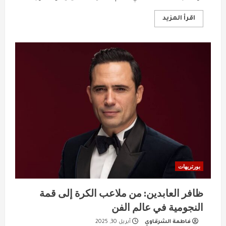
Read
اقرأ المزيد
more
about
عبد
الهادي
بلخياط:
صوت
المغرب
وأيقونة
الأغنية
المغربية
بورتريهات
ظافر العابدين: من ملاعب الكرة إلى قمة
النجومية في عالم الفن
فاطمة الشرقاوي
أبريل 30, 2025