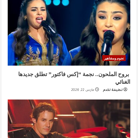
نجوم ومشاهير
بروح الملحون.. نجمة “إكس فاكتور” تطلق جديدها
الغنائي
لطيفة لكدم
مارس 22, 2026