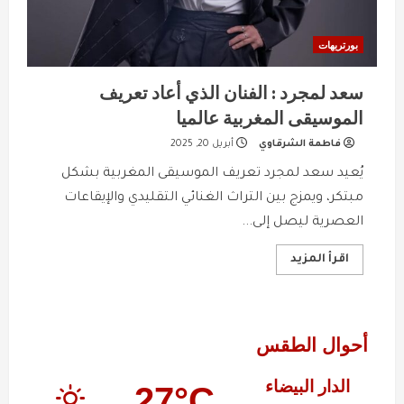
بورتريهات
سعد لمجرد : الفنان الذي أعاد تعريف
الموسيقى المغربية عالميا
فاطمة الشرقاوي
أبريل 20, 2025
يُعيد سعد لمجرد تعريف الموسيقى المغربية بشكل
مبتكر، ويمزج بين التراث الغنائي التقليدي والإيقاعات
العصرية ليصل إلى...
Read
اقرأ المزيد
more
about
سعد
لمجرد
:
الفنان
أحوال الطقس
الذي
أعاد
تعريف
الدار البيضاء
الموسيقى
27°C
المغربية