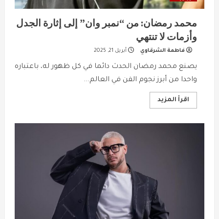
محمد رمضان: من “نمبر وان” إلى إثارة الجدل
وأزمات لا تنتهي
فاطمة الشرقاوي
أبريل 21, 2025
يصنع محمد رمضان الحدث دائما في كل ظهور له، باعتباره
واحدا من أبرز نجوم الفن في العالم...
Read
اقرأ المزيد
more
about
محمد
رمضان:
من
“نمبر
وان”
إلى
إثارة
الجدل
وأزمات
لا
تنتهي