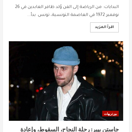
البدايات: من الرياضة إلى الفن وُلد ظافر العابدين في 26
نوفمبر 1972 في العاصمة التونسية، تونس. بدأ...
Read
اقرأ المزيد
more
about
ظافر
العابدين:
من
ملاعب
الكرة
إلى
قمة
النجومية
في
عالم
الفن
بورتريهات
جاستن بيبر: رحلة النجاح، السقوط، وإعادة