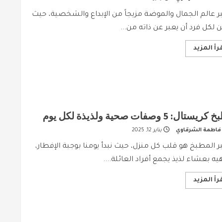
ر عالم الجمال والموضة مزيجاً من الإبداع والشخصية، حيث
 لكل فرد أن يعبر عن ذاته من...
Read
رأ المزيد
more
about
جمال
كريستال:
نصائح
موضة
لجعل
إطلالتك
متجددة
ستال: 5 وصفات صحية ولذيذة لكل يوم
ومشرقة
هذا
فاطمة الشرقاوي
يناير 12, 2025
العام
ر المطبخ هو قلب كل منزل، حيث نبدأ يومنا بوجبة الإفطار،
يه بعشاء لذيذ يجمع أفراد العائلة....
Read
رأ المزيد
more
about
مطبخ
كريستال:
5
وصفات