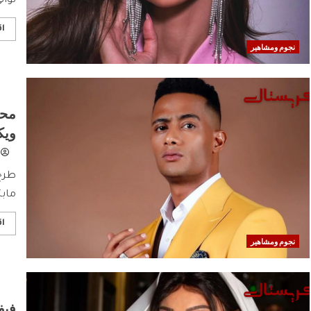
ثواني“ يوم
اق
نجوم ومشاهير
محم
ويك
طرح 
مابت
اق
نجوم ومشاهير
فيف