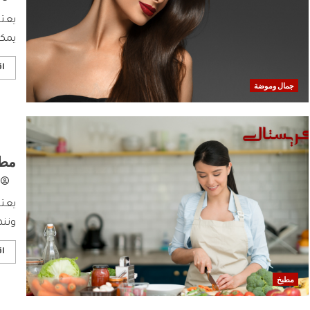
يعتب
يمكن
اق
جمال وموضة
مطبخ كري
يعتب
وننه
اق
مطبخ