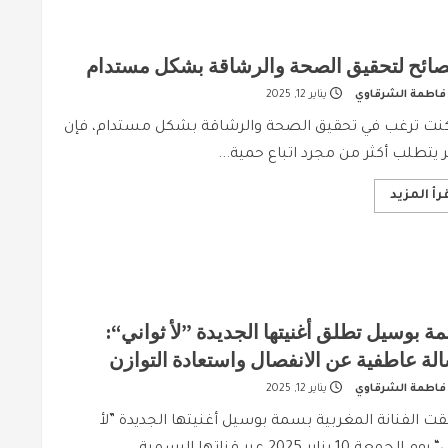
صحية
ولذيذة
لكل
يوم
فاطمة الشرقاوي
يناير 12, 2025
 كنت ترغب في تحقيق الصحة والرشاقة بشكل مستدام، فإن
ر يتطلب أكثر من مجرد اتباع حمية...
Read
رأ المزيد
more
about
5
نصائح
لتحقيق
الصحة
والرشاقة
بشكل
مستدام
ة بوسيل تطلق أغنيتها الجديدة ”لأ ثواني“:
لة عاطفية عن الانفصال واستعادة التوازن
فاطمة الشرقاوي
يناير 12, 2025
ت الفنانة المغربية بسمة بوسيل أغنيتها الجديدة ”لأ