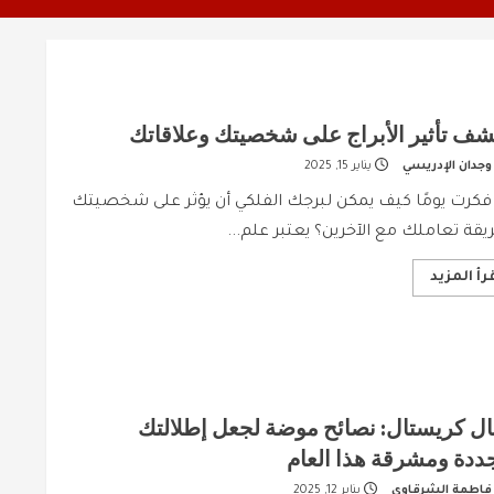
شف تأثير الأبراج على شخصيتك وعلاقاتك
وجدان الإدريسي
يناير 15, 2025
فكرت يومًا كيف يمكن لبرجك الفلكي أن يؤثر على شخصيتك
قة تعاملك مع الآخرين؟ يعتبر علم...
Read
رأ المزيد
more
about
اكتشف
تأثير
الأبراج
على
شخصيتك
وعلاقاتك
ل كريستال: نصائح موضة لجعل إطلالتك
ددة ومشرقة هذا العام
فاطمة الشرقاوي
يناير 12, 2025