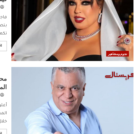
فاجأ
بتص
تكمل
اق
نجوم ومشاهير
محم
ال
أعلن
الم
خلال
اق