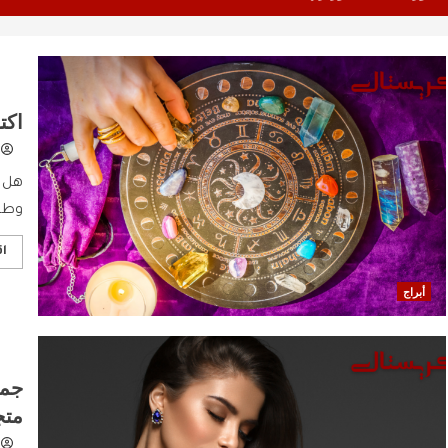
اكت
هل 
وطري
اق
أبراج
جما
متج