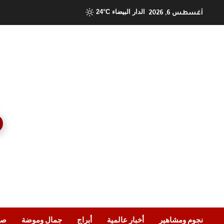
Ski
الدار البيضاء
24°C
أغسطس 6, 2026
t
conten
نجوم ومشاهير
أخبار عالمية
أبراج
جمال وموضة
صح