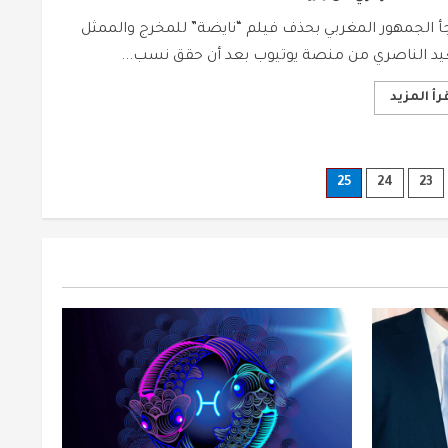
إلى
العالم“
أ الجمهور المغربي بحذف فيلم “نايضة” للمخرج والممثل
د الناصري من منصة يوتيوب بعد أن حقق نسب...
Read
رأ المزيد
more
about
حذف
فيلم
“نايضة”
لسعيد
25
24
23
الناصري
من
يوتيوب
يثير
الجدل