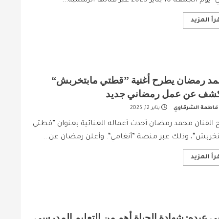
 الجمعة 10 يناير 2025 عبر قناتها الرسمية...
Read
رأ المزيد
more
about
بسمة
بوسيل
تطلق
أغنيتها
الجديدة
”لأ
د رمضان يطرح أغنية ”قطتي مابتخربش“
ثواني“:
رسالة
شف عن عمل رمضاني جديد
عاطفية
عن
فاطمة الشرقاوي
يناير 12, 2025
الانفصال
واستعادة
التوازن
الفنان محمد رمضان أحدث أعماله الغنائية بعنوان ”قطتي
خربش“، وذلك عبر منصة ”أنغامي“. وأعلن رمضان عن...
Read
رأ المزيد
more
about
محمد
رمضان
يطرح
أغنية
”قطتي
مابتخربش“
ي عبده: شهادة الحياة أهم من التعليم المدرسي
ويكشف