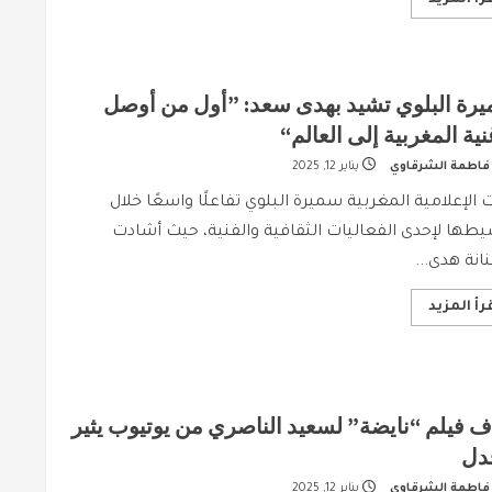
more
about
محمد
الخياري
يودّع
شخصية
رة البلوي تشيد بهدى سعد: ”أول من أوصل
“البشير”في
“الدم
غنية المغربية إلى العالم“
المشروك”
فاطمة الشرقاوي
يناير 12, 2025
ت الإعلامية المغربية سميرة البلوي تفاعلًا واسعًا خلال
طها لإحدى الفعاليات الثقافية والفنية، حيث أشادت
نانة هدى...
Read
رأ المزيد
more
about
سميرة
البلوي
تشيد
بهدى
سعد:
 فيلم “نايضة” لسعيد الناصري من يوتيوب يثير
”أول
من
دل
أوصل
الأغنية
فاطمة الشرقاوي
يناير 12, 2025
المغربية