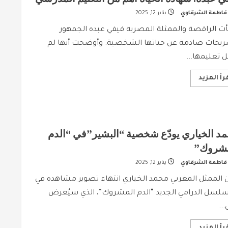
عن
فاطمة الشرقاوي
يناير 12, 2025
عمل
رمضاني
جديد
ت الراقصة والممثلة المصرية فيفي عبده الجمهور
ريحات صادمة عن حياتها الشخصية. وأوضحت أنها لم
 تعليمها...
Read
رأ المزيد
more
about
فيفي
عبده:
شهادة
الحياة
أهم
د الخياري يودّع شخصية “البشير”في “الدم
من
التعليم
مشروك”
المدرسي
فاطمة الشرقاوي
يناير 12, 2025
 الممثل المغربي محمد الخياري انتهاء تصوير مشاهده في
سلسل الدرامي الجديد “الدم المشروك”، الذي سيُعرض
...
Read
رأ المزيد