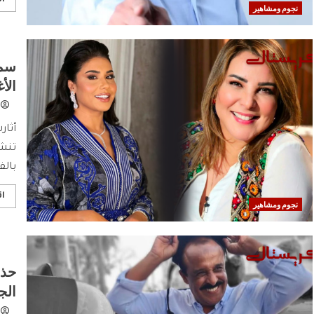
نجوم ومشاهير
سمي
الأ
أثار
تنشي
بالف
اق
نجوم ومشاهير
حذف
الج